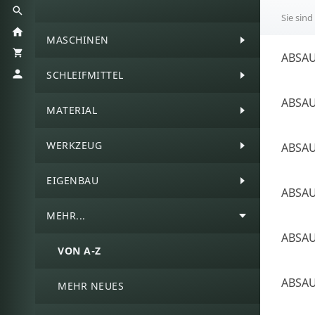
Sie sind
MASCHINEN
ABSA
SCHLEIFMITTEL
ABSA
MATERIAL
WERKZEUG
ABSA
EIGENBAU
ABSA
MEHR...
ABSA
VON A-Z
ABSA
MEHR NEUES