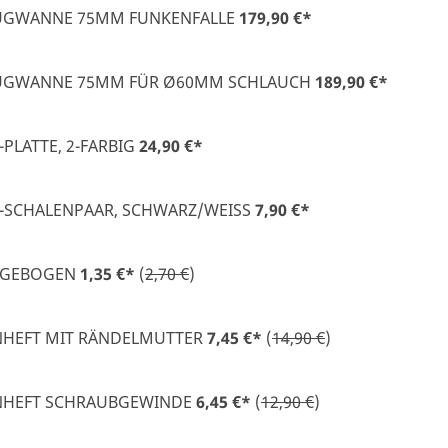
UGWANNE 75MM FUNKENFALLE
179,90 €
*
UGWANNE 75MM FÜR Ø60MM SCHLAUCH
189,90 €
*
-PLATTE, 2-FARBIG
24,90 €
*
-SCHALENPAAR, SCHWARZ/WEISS
7,90 €
*
 GEBOGEN
1,35 €
*
(
2,70 €
)
NHEFT MIT RÄNDELMUTTER
7,45 €
*
(
14,90 €
)
NHEFT SCHRAUBGEWINDE
6,45 €
*
(
12,90 €
)