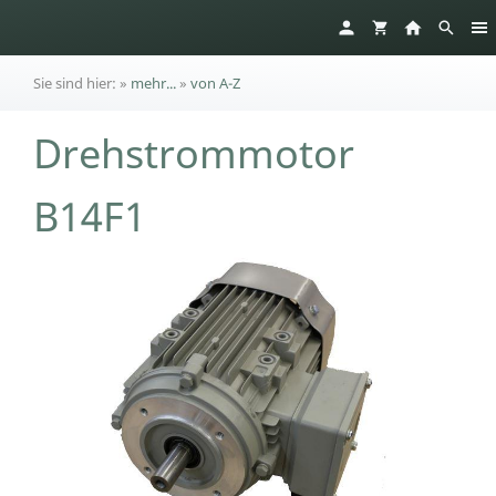
Sie sind hier:
»
mehr...
»
von A-Z
Drehstrommotor
B14F1