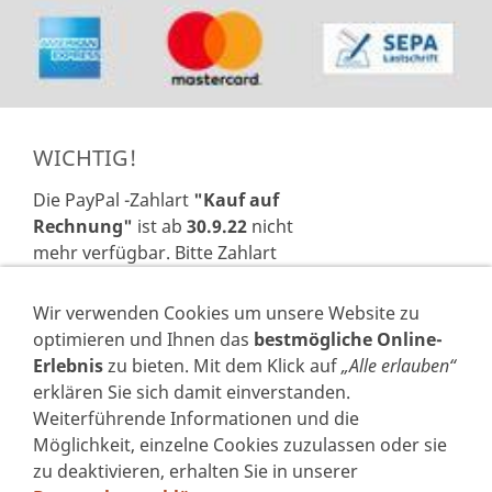
WICHTIG!
Die PayPal -Zahlart
"Kauf auf
Rechnung"
ist ab
30.9.22
nicht
mehr verfügbar. Bitte Zahlart
Vorkasse, PayPal
oder Barzahlung
®
wählen!
Wir verwenden Cookies um unsere Website zu
optimieren und Ihnen das
bestmögliche Online-
Erlebnis
zu bieten. Mit dem Klick auf
„Alle erlauben“
erklären Sie sich damit einverstanden.
Weiterführende Informationen und die
VERTRAG WIDERRUFEN
Möglichkeit, einzelne Cookies zuzulassen oder sie
zu deaktivieren, erhalten Sie in unserer
IMPRESSUM