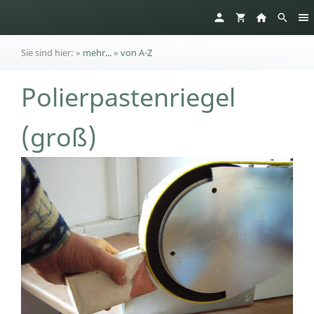
Sie sind hier:
»
mehr...
»
von A-Z
Polierpastenriegel
(groß)