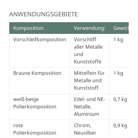
ANWENDUNGSGEBIETE
Komposition:
Verwendung:
Gewicht:
Vorschleifkomposition
Vorschliff
1 kg
aller Metalle
und
Kunststoffe
Braune Komposition
Mittelfein für
1 kg
Metalle und
Kunststoff
weiß-beige
Edel- und NE-
0,7 kg
Polierkomposition
Netalle,
Aluminium
rote
Chrom,
0,9 kg
Polierkomposition
Neusilber