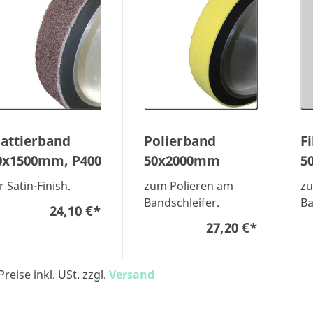
attierband
Polierband
F
0x1500mm, P400
50x2000mm
5
r Satin-Finish.
zum Polieren am
zu
Bandschleifer.
Ba
24,10 €
*
27,20 €
*
Preise inkl. USt. zzgl.
Versand