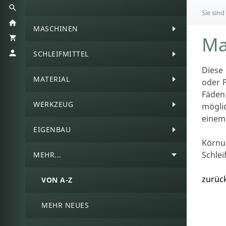
Sie sind
MASCHINEN
Ma
SCHLEIFMITTEL
Diese
MATERIAL
oder P
Fäden
WERKZEUG
mögli
einem 
EIGENBAU
Körnu
Schlei
MEHR...
zurüc
VON A-Z
MEHR NEUES