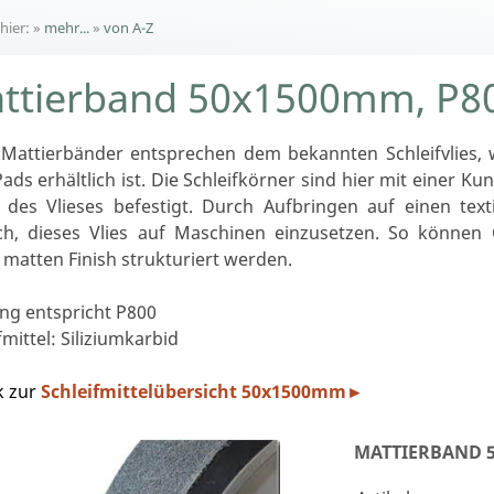
 hier:
»
mehr...
»
von A-Z
ttierband 50x1500mm, P8
 Mattierbänder entsprechen dem bekannten Schleifvlies, 
ads erhältlich ist. Die Schleifkörner sind hier mit einer K
 des Vlieses befestigt. Durch Aufbringen auf einen text
ch, dieses Vlies auf Maschinen einzusetzen. So können 
matten Finish strukturiert werden.
ng entspricht P800
fmittel: Siliziumkarbid
k zur
Schleifmittelübersicht
50x1500mm
►
MATTIERBAND 5