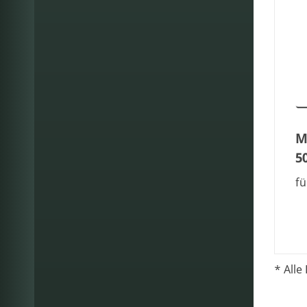
M
5
fü
* Alle 