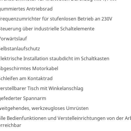
gummiertes Antriebsrad
Frequenzumrichter für stufenlosen Betrieb an 230V
Steuerung über industrielle Schaltelemente
Vorwärtslauf
Selbstanlaufschutz
Elektrische Installation staubdicht im Schaltkasten
abgeschirmtes Motorkabel
Schleifen am Kontaktrad
verstellbarer Tisch mit Winkelanschlag
gefederter Spannarm
weitgehendes, werkzeugloses Umrüsten
alle Bedienfunktionen und Verstelleinrichtungen von der Ar
erreichbar