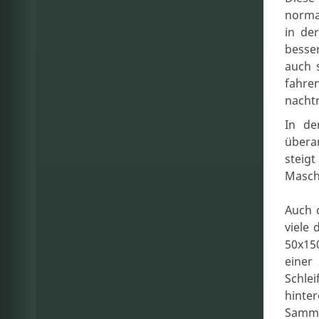
normal
in de
besse
auch 
fahren
nacht
In de
übera
steig
Masch
Auch 
viele
50x15
einer
Schle
hint
Samme