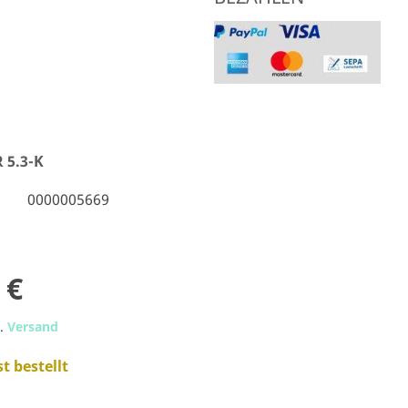
 5.3-K
0000005669
 €
l.
Versand
st bestellt