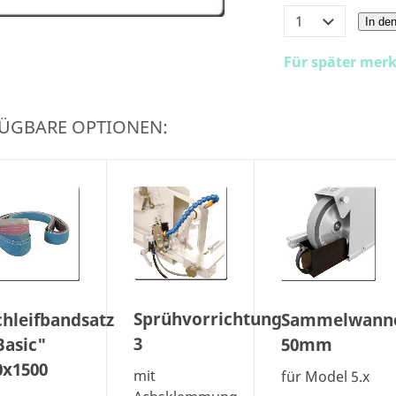
In de
Für später mer
ÜGBARE OPTIONEN:
Sprühvorrichtung
chleifbandsatz
Sammelwann
3
Basic"
50mm
0x1500
mit
für Model 5.x