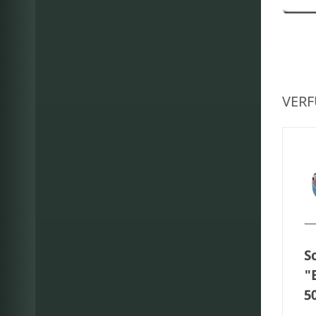
VERF
S
"
5