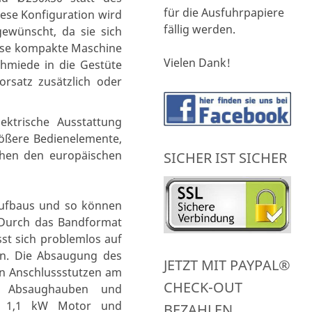
für die Ausfuhrpapiere
ese Konfiguration wird
fällig werden.
ewünscht, da sie sich
iese kompakte Maschine
Vielen Dank!
hmiede in die Gestüte
orsatz zusätzlich oder
ektrische Ausstattung
ößere Bedienelemente,
chen den europäischen
SICHER IST SICHER
Aufbaus und so können
 Durch das Bandformat
st sich problemlos auf
uen. Die Absaugung des
JETZT MIT PAYPAL®
en Anschlussstutzen am
CHECK-OUT
r Absaughauben und
it 1,1 kW Motor und
BEZAHLEN