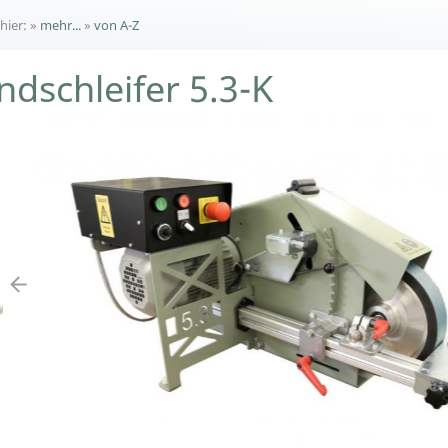
 hier:
»
mehr...
»
von A-Z
ndschleifer 5.3-K