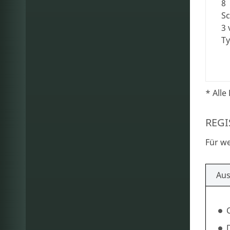
8
Sc
3 
T
* Alle 
REGI
Für we
Aus