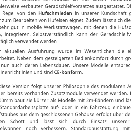
erweise verbauten Geradschleifvorsatzes ausgestattet. Di
r Regel von den
Hufschmieden
in unserer Kundschaft g
r zum Bearbeiten von Hufeisen eignet. Zudem lässt sich d
sehr gut in mobile Werkstattwagen, mit denen die Hufsc
, integrieren. Selbstverständlich kann der Geradschleifv
räglich verwendet werden
r aktuellen Ausführung wurde im Wesentlichen die el
rbeitet. Neben dem gesteigerten Bedienkomfort durch gr
t nun auch deren Lebensdauer. Unsere Modelle entspre
inenrichtlinien und sind
CE-konform
.
diese Version folgt unserer Philosophie des modularen 
 der bereits vorhanden Zusatzmodule verwendet werden.
00mm baut sie kürzer als Modelle mit 2m-Bändern und läs
 Standardarbeitsplatte auf- oder in ein Fahrzeug einba
ifstaubes aus dem geschlossenen Gehäuse erfolgt über d
eren Schott und lässt sich durch Einsatz unsere
lwannen noch verbessern. Standardausstattung m