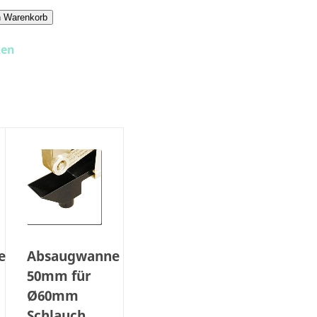
n Warenkorb
ken
e
Absaugwanne
50mm für
Ø60mm
Schlauch