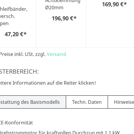
Achsklemmung
169,90 €
*
Ø20mm
hleifbänder,
versch.
196,90 €
*
ypen
47,20 €
*
Preise inkl. USt. zzgl.
Versand
STERBEREICH:
itere Informationen auf die Reiter klicken!
stattung des Basismodells
Techn. Daten
Hinweis
CE-Konformität
Drehstrommotor für kraftvollen Durchzug mit 1,1 kW