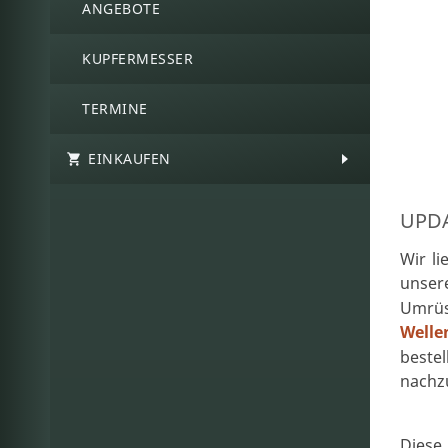
ANGEBOTE
KUPFERMESSER
TERMINE
EINKAUFEN
UPDA
Wir li
unse
Umrüs
Well
best
nachz
Diese