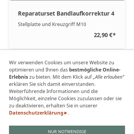
Reparaturset Bandlaufkorrektur 4
Stellplatte und Kreuzgriff M10
22,90 €
*
* Alle Preise inkl. USt. zzgl.
Versand
Wir verwenden Cookies um unsere Website zu
optimieren und Ihnen das
bestmögliche Online-
Erlebnis
zu bieten. Mit dem Klick auf
„Alle erlauben“
erklären Sie sich damit einverstanden.
Weiterführende Informationen und die
VERTRAG WIDERRUFEN
Möglichkeit, einzelne Cookies zuzulassen oder sie
zu deaktivieren, erhalten Sie in unserer
IMPRESSUM
Datenschutzerklärung
.
►
DATENSCHUTZERKLÄRUNG GEM. DSGVO
AGB'S
WIDERRUFSFORMULAR
NUR NOTWENDIGE