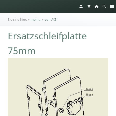
Sie sind hier:
»
mehr...
»
von A-Z
Ersatzschleifplatte
75mm