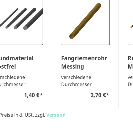
undmaterial
Fangriemenrohr
R
ostfrei
Messing
M
rschiedene
verschiedene
ve
urchmesser
Durchmesser
D
1,40 €
*
2,70 €
*
Preise inkl. USt. zzgl.
Versand