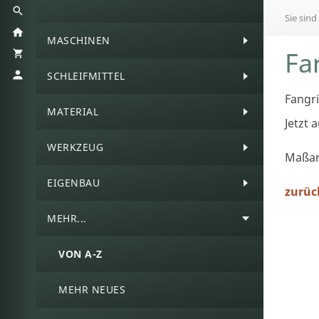
Sie sind
MASCHINEN
Fa
SCHLEIFMITTEL
Fangri
MATERIAL
Jetzt 
WERKZEUG
Maßan
EIGENBAU
zurüc
MEHR...
VON A-Z
MEHR NEUES