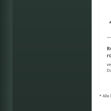
R
r
ve
D
* Alle 