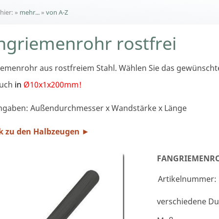
 hier:
»
mehr...
»
von A-Z
ngriemenrohr rostfrei
emenrohr aus rostfreiem Stahl. Wählen Sie das gewünschte
auch
in
Ø10x1x200mm!
gaben: Außendurchmesser x Wandstärke x Länge
k zu den Halbzeugen
►
FANGRIEMENRO
Artikelnummer:
verschiedene D