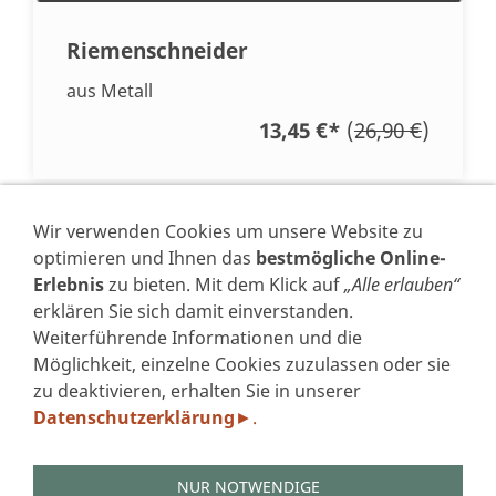
Riemenschneider
aus Metall
13,45 €
*
(
26,90 €
)
* Alle Preise inkl. USt. zzgl.
Versand
Wir verwenden Cookies um unsere Website zu
optimieren und Ihnen das
bestmögliche Online-
Erlebnis
zu bieten. Mit dem Klick auf
„Alle erlauben“
erklären Sie sich damit einverstanden.
Weiterführende Informationen und die
VERTRAG WIDERRUFEN
Möglichkeit, einzelne Cookies zuzulassen oder sie
zu deaktivieren, erhalten Sie in unserer
IMPRESSUM
Datenschutzerklärung
.
►
DATENSCHUTZERKLÄRUNG GEM. DSGVO
AGB'S
WIDERRUFSFORMULAR
NUR NOTWENDIGE