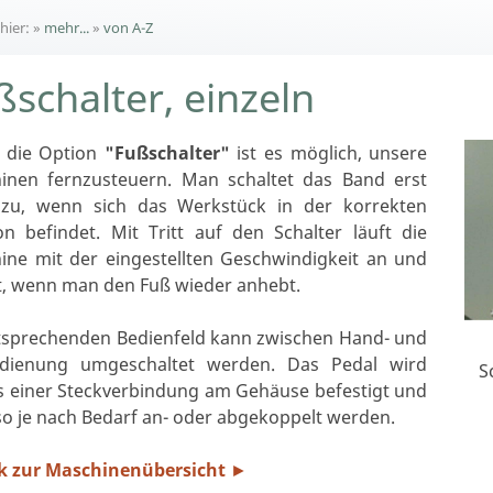
 hier:
»
mehr...
»
von A-Z
ßschalter, einzeln
 die Option
"Fußschalter"
ist es möglich, unsere
inen fernzusteuern. Man schaltet das Band erst
zu, wenn sich das Werkstück in der korrekten
on befindet. Mit Tritt auf den Schalter läuft die
ine mit der eingestellten Geschwindigkeit an und
t, wenn man den Fuß wieder anhebt.
tsprechenden Bedienfeld kann zwischen Hand- und
dienung umgeschaltet werden. Das Pedal wird
S
ls einer Steckverbindung am Gehäuse befestigt und
o je nach Bedarf an- oder abgekoppelt werden.
k zur Maschinenübersicht
►