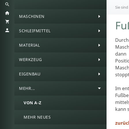
Sie sind
MASCHINEN
Fu
SCHLEIFMITTEL
Durch
MATERIAL
Masch
dann 
WERKZEUG
Positi
Masch
EIGENBAU
stopp
Im en
MEHR...
Fußbe
mitte
VON A-Z
kann s
MEHR NEUES
zurüc