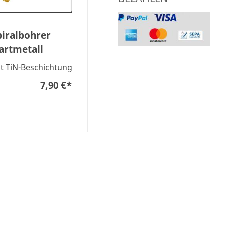
piralbohrer
artmetall
t TiN-Beschichtung
7,90 €
*