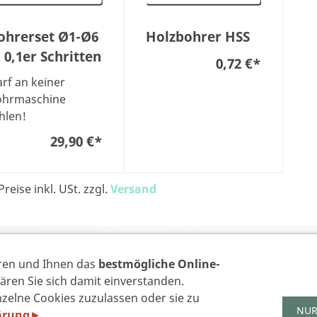
ohrerset Ø1-Ø6
Holzbohrer HSS
n 0,1er Schritten
0,72 €
*
rf an keiner
ohrmaschine
hlen!
29,90 €
*
Preise inkl. USt. zzgl.
Versand
VERTRAG WIDERR
ren und Ihnen das
bestmögliche Online-
ären Sie sich damit einverstanden.
zelne Cookies zuzulassen oder sie zu
IMPRESSUM
DATENSCHUTZERKLÄRUNG GEM. DSGVO
AGB'S
WID
NUR
ärung
.
►