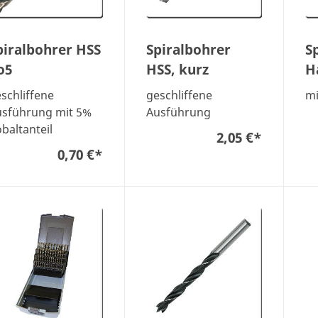
piralbohrer HSS
Spiralbohrer
S
o5
HSS, kurz
H
schliffene
geschliffene
mi
usführung mit 5%
Ausführung
baltanteil
2,05 €
*
0,70 €
*