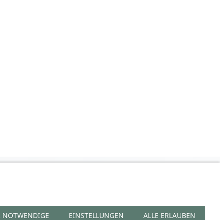
UFEN
ERRUFSFORMULAR
ZAHLUNGSARTEN
VERSAND
LINKS
 NOTWENDIGE
EINSTELLUNGEN
ALLE ERLAUBEN