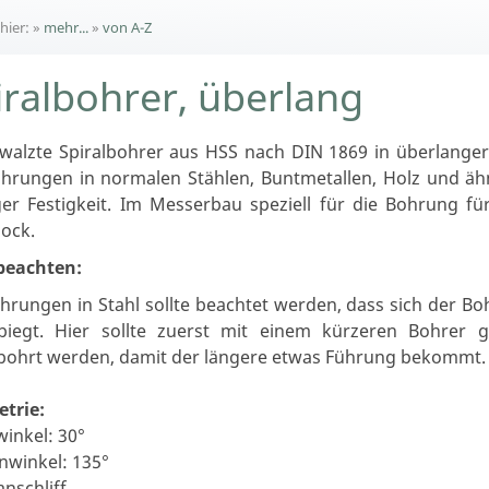
 hier:
»
mehr...
»
von A-Z
iralbohrer, überlang
ewalzte Spiralbohrer aus HSS nach DIN 1869 in überlange
ohrungen in normalen Stählen, Buntmetallen, Holz und ähn
ger Festigkeit. Im Messerbau speziell für die Bohrung fü
lock.
 beachten:
hrungen in Stahl sollte beachtet werden, dass sich der B
biegt. Hier sollte zuerst mit einem kürzeren Bohrer 
bohrt werden, damit der längere etwas Führung bekommt.
trie:
winkel: 30°
nwinkel: 135°
nschliff