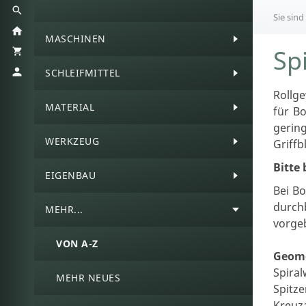
Sie sind
MASCHINEN
Sp
SCHLEIFMITTEL
Rollg
MATERIAL
für B
gerin
WERKZEUG
Griffb
Bitte
EIGENBAU
Bei Bo
durch
MEHR...
vorge
VON A-Z
Geome
Spiral
MEHR NEUES
Spitze
Kreuza