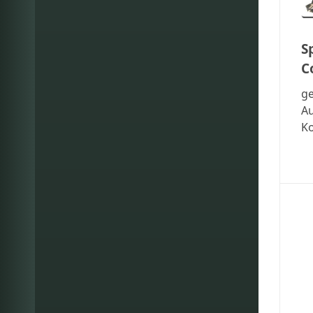
S
C
ge
A
Ko