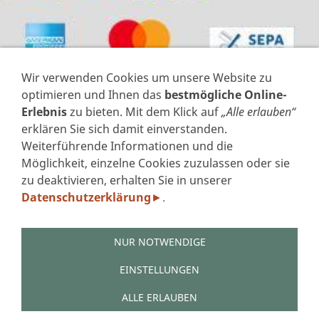
Wir verwenden Cookies um unsere Website zu
optimieren und Ihnen das
bestmögliche Online-
Erlebnis
zu bieten. Mit dem Klick auf
„Alle erlauben“
erklären Sie sich damit einverstanden.
Weiterführende Informationen und die
VERTRAG WIDERRUFEN
Möglichkeit, einzelne Cookies zuzulassen oder sie
zu deaktivieren, erhalten Sie in unserer
IMPRESSUM
Datenschutzerklärung
.
►
DATENSCHUTZERKLÄRUNG GEM. DSGVO
AGB'S
WIDERRUFSFORMULAR
NUR NOTWENDIGE
ZAHLUNGSARTEN
VERSAND
EINSTELLUNGEN
LINKS
ALLE ERLAUBEN