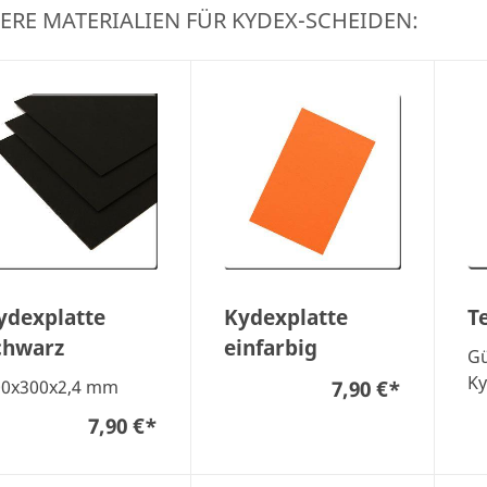
ERE MATERIALIEN FÜR KYDEX-SCHEIDEN:
ydexplatte
Kydexplatte
T
chwarz
einfarbig
Gü
Ky
7,90 €
*
00x300x2,4 mm
7,90 €
*