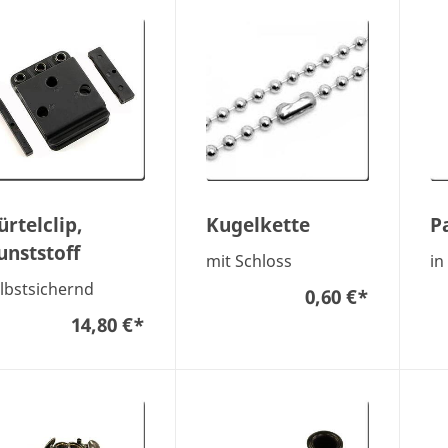
ürtelclip,
Kugelkette
P
unststoff
mit Schloss
in
lbstsichernd
0,60 €
*
14,80 €
*