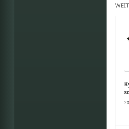
WEIT
K
s
2