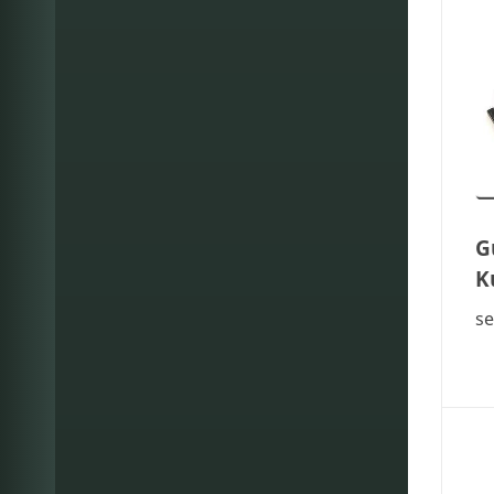
G
K
se