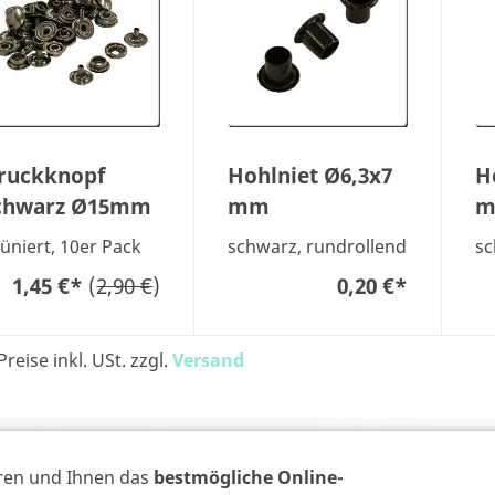
ruckknopf
Hohlniet Ø6,3x7
H
chwarz Ø15mm
mm
üniert, 10er Pack
schwarz, rundrollend
sc
1,45 €
*
(
2,90 €
)
0,20 €
*
Preise inkl. USt. zzgl.
Versand
VERTRAG WIDERR
ren und Ihnen das
bestmögliche Online-