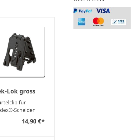
ek-Lok gross
rtelclip für
dex®-Scheiden
14,90 €
*