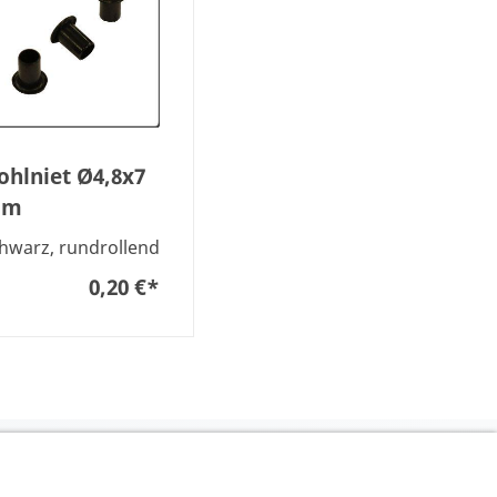
ohlniet Ø4,8x7
mm
hwarz, rundrollend
0,20 €
*
UFEN