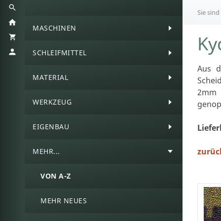
Sie sind
MASCHINEN
Ky
SCHLEIFMITTEL
Aus d
MATERIAL
Scheid
2mm s
WERKZEUG
genopp
EIGENBAU
Liefe
zurüc
MEHR...
VON A-Z
MEHR NEUES