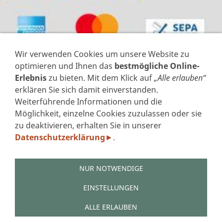
Wir verwenden Cookies um unsere Website zu
optimieren und Ihnen das
bestmögliche Online-
Erlebnis
zu bieten. Mit dem Klick auf
„Alle erlauben“
erklären Sie sich damit einverstanden.
Weiterführende Informationen und die
VERTRAG WIDERRUFEN
Möglichkeit, einzelne Cookies zuzulassen oder sie
zu deaktivieren, erhalten Sie in unserer
IMPRESSUM
Datenschutzerklärung
.
►
DATENSCHUTZERKLÄRUNG GEM. DSGVO
AGB'S
WIDERRUFSFORMULAR
NUR NOTWENDIGE
ZAHLUNGSARTEN
VERSAND
EINSTELLUNGEN
LINKS
ALLE ERLAUBEN