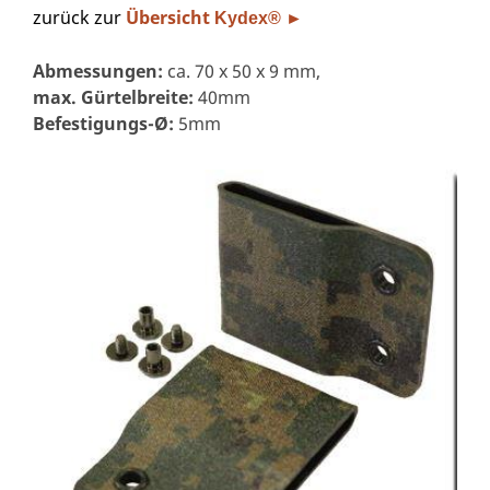
zurück zur
Übersicht
Kydex® ►
Abmessungen:
ca. 70 x 50 x 9 mm,
max. Gürtelbreite:
40mm
Befestigungs-Ø:
5mm