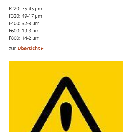
F220: 75-45
m
μ
F320: 49-17
m
μ
F400: 32-8
m
μ
F600: 19-3
m
μ
F800: 14-2
m
μ
zur
Übersicht
►