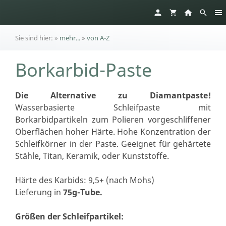
Sie sind hier:
»
mehr...
»
von A-Z
Borkarbid-Paste
Die Alternative zu Diamantpaste!
Wasserbasierte Schleifpaste mit
Borkarbidpartikeln zum Polieren vorgeschliffener
Oberflächen hoher Härte. Hohe Konzentration der
Schleifkörner in der Paste. Geeignet für gehärtete
Stähle, Titan, Keramik, oder Kunststoffe.
Härte des Karbids: 9,5+ (nach Mohs)
Lieferung in
75g-Tube.
G
rößen der Schleifpartikel: