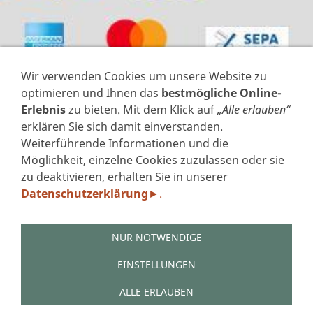
Wir verwenden Cookies um unsere Website zu
optimieren und Ihnen das
bestmögliche Online-
Erlebnis
zu bieten. Mit dem Klick auf
„Alle erlauben“
erklären Sie sich damit einverstanden.
Weiterführende Informationen und die
VERTRAG WIDERRUFEN
Möglichkeit, einzelne Cookies zuzulassen oder sie
zu deaktivieren, erhalten Sie in unserer
IMPRESSUM
Datenschutzerklärung
.
►
DATENSCHUTZERKLÄRUNG GEM. DSGVO
AGB'S
WIDERRUFSFORMULAR
NUR NOTWENDIGE
ZAHLUNGSARTEN
VERSAND
EINSTELLUNGEN
LINKS
ALLE ERLAUBEN