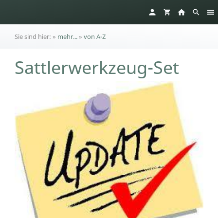
Sie sind hier:
»
mehr...
»
von A-Z
Sattlerwerkzeug-Set