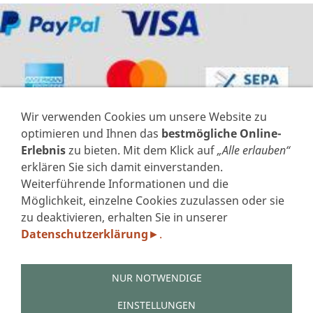
Wir verwenden Cookies um unsere Website zu
optimieren und Ihnen das
bestmögliche Online-
Erlebnis
zu bieten. Mit dem Klick auf
„Alle erlauben“
erklären Sie sich damit einverstanden.
Weiterführende Informationen und die
VERTRAG WIDERRUFEN
Möglichkeit, einzelne Cookies zuzulassen oder sie
zu deaktivieren, erhalten Sie in unserer
IMPRESSUM
Datenschutzerklärung
.
►
DATENSCHUTZERKLÄRUNG GEM. DSGVO
AGB'S
WIDERRUFSFORMULAR
NUR NOTWENDIGE
ZAHLUNGSARTEN
VERSAND
EINSTELLUNGEN