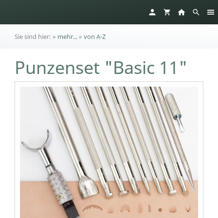
Sie sind hier:
»
mehr...
»
von A-Z
Punzenset "Basic 11"