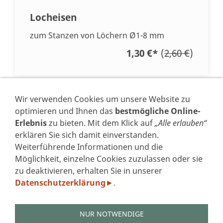
Locheisen
zum Stanzen von Löchern Ø1-8 mm
1,30 €
*
(
2,60 €
)
* Alle Preise inkl. USt. zzgl.
Versand
Wir verwenden Cookies um unsere Website zu
optimieren und Ihnen das
bestmögliche Online-
Erlebnis
zu bieten. Mit dem Klick auf
„Alle erlauben“
erklären Sie sich damit einverstanden.
Weiterführende Informationen und die
VERTRAG WIDERRUFEN
Möglichkeit, einzelne Cookies zuzulassen oder sie
zu deaktivieren, erhalten Sie in unserer
IMPRESSUM
Datenschutzerklärung
.
►
DATENSCHUTZERKLÄRUNG GEM. DSGVO
AGB'S
WIDERRUFSFORMULAR
NUR NOTWENDIGE
ZAHLUNGSARTEN