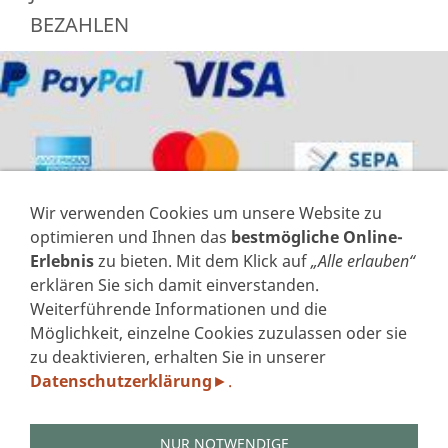
BEZAHLEN
Wir verwenden Cookies um unsere Website zu
optimieren und Ihnen das
bestmögliche Online-
Erlebnis
zu bieten. Mit dem Klick auf
„Alle erlauben“
erklären Sie sich damit einverstanden.
Weiterführende Informationen und die
VERTRAG WIDERRUFEN
Möglichkeit, einzelne Cookies zuzulassen oder sie
zu deaktivieren, erhalten Sie in unserer
IMPRESSUM
Datenschutzerklärung
.
►
DATENSCHUTZERKLÄRUNG GEM. DSGVO
AGB'S
WIDERRUFSFORMULAR
NUR NOTWENDIGE