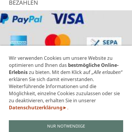
BEZAHLEN
Wir verwenden Cookies um unsere Website zu
optimieren und Ihnen das
bestmögliche Online-
Erlebnis
zu bieten. Mit dem Klick auf
„Alle erlauben“
erklären Sie sich damit einverstanden.
Weiterführende Informationen und die
VERTRAG WIDERRUFEN
Möglichkeit, einzelne Cookies zuzulassen oder sie
zu deaktivieren, erhalten Sie in unserer
IMPRESSUM
Datenschutzerklärung
.
►
DATENSCHUTZERKLÄRUNG GEM. DSGVO
AGB'S
WIDERRUFSFORMULAR
NUR NOTWENDIGE
ZAHLUNGSARTEN