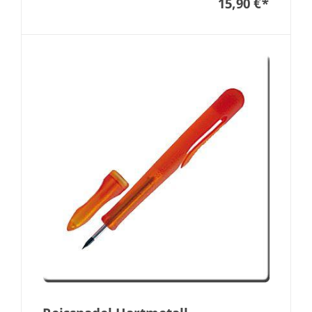
15,90 €
*