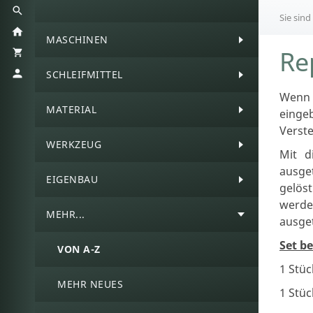
Sie sind
MASCHINEN
Re
SCHLEIFMITTEL
Wenn 
MATERIAL
einge
Verste
WERKZEUG
Mit d
ausge
EIGENBAU
gelös
werde
MEHR...
ausge
Set be
VON A-Z
1 Stüc
MEHR NEUES
1 Stüc