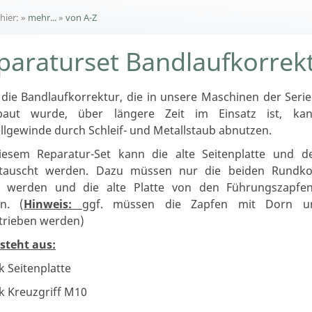
 hier:
»
mehr...
»
von A-Z
paraturset Bandlaufkorrek
die Bandlaufkorrektur, die in unsere Maschinen der Serie
baut wurde, über längere Zeit im Einsatz ist, ka
llgewinde durch Schleif- und Metallstaub abnutzen.
iesem Reparatur-Set kann die alte Seitenplatte und de
tauscht werden. Dazu müssen nur die beiden Rundko
t werden und die alte Platte von den Führungszapfe
n. (
Hinweis:
ggf. müssen die Zapfen mit Dorn 
trieben werden)
steht aus:
k Seitenplatte
k Kreuzgriff M10