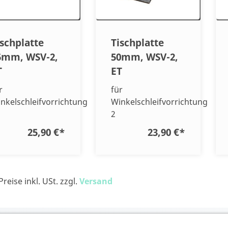
ischplatte
Tischplatte
5mm, WSV-2,
50mm, WSV-2,
T
ET
r
für
nkelschleifvorrichtung
Winkelschleifvorrichtung
2
25,90 €
*
23,90 €
*
Preise inkl. USt. zzgl.
Versand