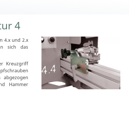
tur 4
n 4.x und 2.x
nn sich das
r Kreuzgriff
pfschrauben
n abgezogen
und Hammer