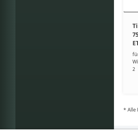
T
7
E
fü
Wi
2
* Alle 