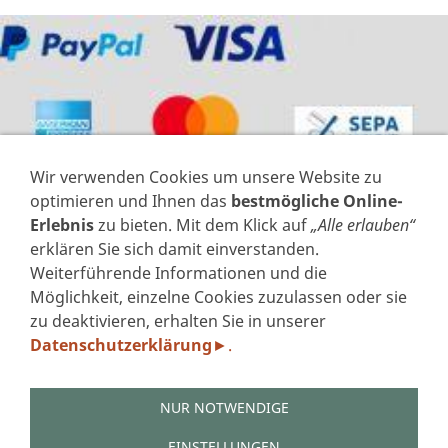
Wir verwenden Cookies um unsere Website zu
optimieren und Ihnen das
bestmögliche Online-
Erlebnis
zu bieten. Mit dem Klick auf
„Alle erlauben“
erklären Sie sich damit einverstanden.
Weiterführende Informationen und die
VERTRAG WIDERRUFEN
Möglichkeit, einzelne Cookies zuzulassen oder sie
zu deaktivieren, erhalten Sie in unserer
IMPRESSUM
Datenschutzerklärung
.
►
DATENSCHUTZERKLÄRUNG GEM. DSGVO
AGB'S
WIDERRUFSFORMULAR
NUR NOTWENDIGE
ZAHLUNGSARTEN
VERSAND
EINSTELLUNGEN