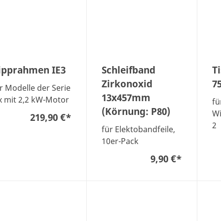
ipprahmen IE3
Schleifband
T
Zirkonoxid
7
r Modelle der Serie
13x457mm
x mit 2,2 kW-Motor
fü
(Körnung: P80)
Wi
219,90 €
*
2
für Elektobandfeile,
10er-Pack
9,90 €
*