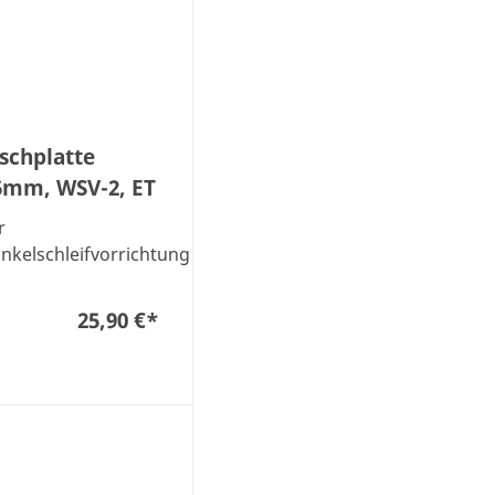
ischplatte
5mm, WSV-2, ET
r
nkelschleifvorrichtung
25,90 €
*