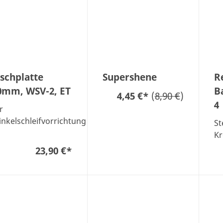
ischplatte
Supershene
R
0mm, WSV-2, ET
B
4,45 €
*
(
8,90 €
)
4
r
nkelschleifvorrichtung
St
Kr
23,90 €
*