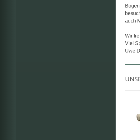
Bogenm
besuch
auch M
Wir fr
Viel S
Uwe Do
UNSE