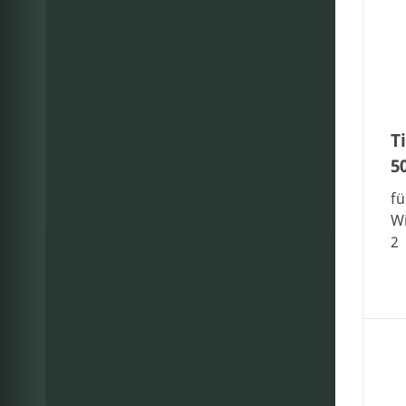
T
5
fü
Wi
2