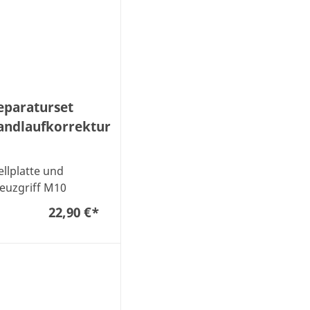
eparaturset
andlaufkorrektur
ellplatte und
euzgriff M10
22,90 €
*