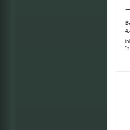
B
4
in
In