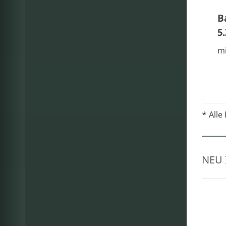
B
5
mi
* Alle 
NEU 