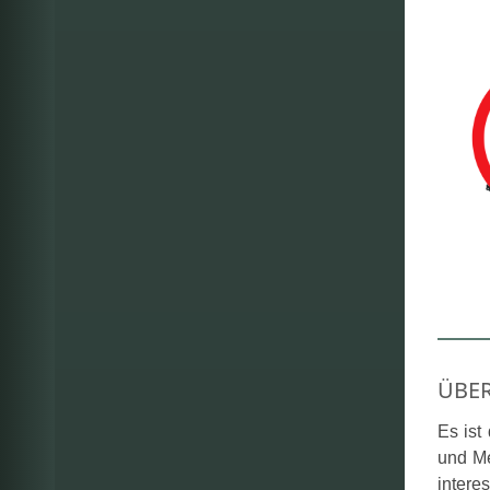
ÜBER
Es ist
und Me
inter